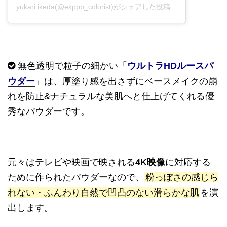
yukari ikeda(@ekppp_colorist)がシェアした投稿
-
2020年 6月月
無色透明で粒子の細かい「
ウルトラHDルースパ
ウダー
」は、厚塗り感を出さずにベースメイクの崩
れを防止&ナチュラルな美肌へと仕上げてくれる優
秀なパウダーです。
元々はテレビや映画で映される
4K映像
に対応する
ために作られたパウダーなので、
粉っぽさの感じら
れない・ふんわり自然で凹凸のない滑らかな肌
を演
出します。