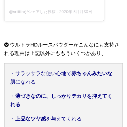
@sriiiiiinがシェアした投稿
-
2020年 5月月30日午前1時50分PDT
ウルトラHDルースパウダーがこんなにも支持さ
れる理由は上記以外にももういくつかあり、
・サラッサラな使い心地で
赤ちゃんみたいな
肌
になれる
・
薄づきなのに、しっかりテカリを抑えてく
れる
・
上品なツヤ感
を与えてくれる