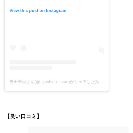
View this post on Instagram
吉田朱里さん(@_yoshida_akari)がシェアした投稿
-
2018年 7月
【良い口コミ】