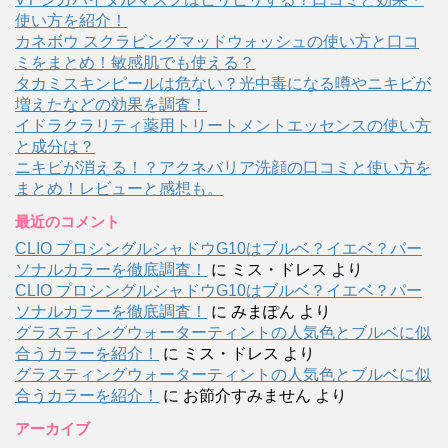
使い方を紹介！
カネボウ スクラビングマッドウォッシュの使い方と口コ
ミをまとめ！敏感肌でも使える？
タカミスキンピールは危ない？光中毒になる噂やニキビが
増えたなどの効果を調査！
イドラクラリティ薬用トリートメントエッセンスの使い方
と成分は？
ニキビが消える！？アクネバリア洗顔の口コミと使い方を
まとめ！レビューと感想も。
最近のコメント
CLIO プロシングルシャドウG10はブルベ？イエベ？パー
ソナルカラーを徹底調査！
に
ミス・ドレス
より
CLIO プロシングルシャドウG10はブルベ？イエベ？パー
ソナルカラーを徹底調査！
に
みまぽん
より
グラスティングウォーターティントの人気色とブルベに似
合うカラーを紹介！
に
ミス・ドレス
より
グラスティングウォーターティントの人気色とブルベに似
合うカラーを紹介！
に
お節介すみません
より
アーカイブ