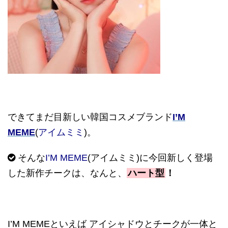
できてまだ目新しい韓国コスメブランド
I’M
MEME
(
アイムミミ
)。
そんな
I’M MEME
(アイムミミ)に今回新しく登場
した新作チークは、なんと、
ハート型
！
I’M MEMEといえば アイシャドウとチークが一体と