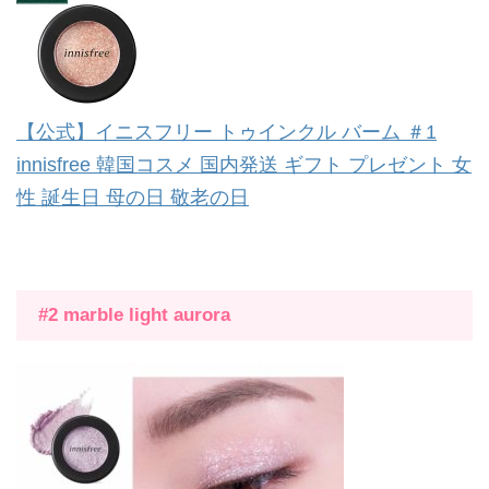
【公式】イニスフリー トゥインクル バーム ＃1
innisfree 韓国コスメ 国内発送 ギフト プレゼント 女
性 誕生日 母の日 敬老の日
#2 marble light aurora