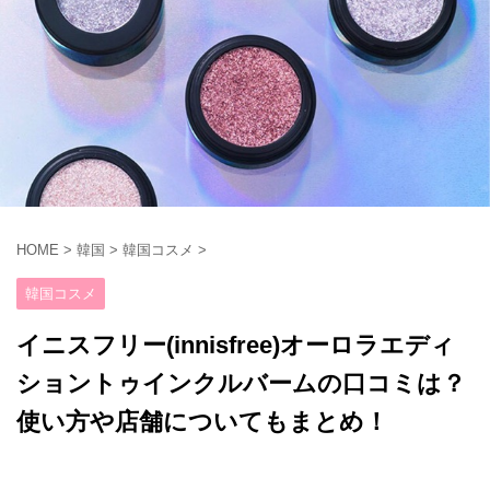
HOME
>
韓国
>
韓国コスメ
>
韓国コスメ
イニスフリー(innisfree)オーロラエディ
ショントゥインクルバームの口コミは？
使い方や店舗についてもまとめ！