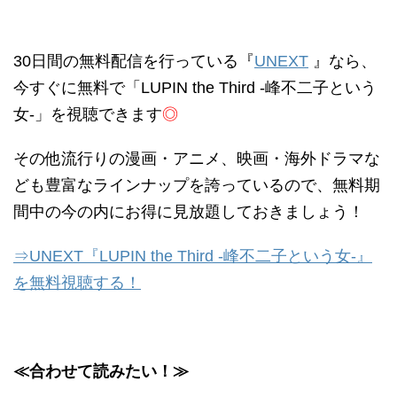
30
日間の無料配信を行っている『
UNEXT
』なら、
今すぐに無料で「LUPIN the Third -峰不二子という
女-」を視聴できます
◎
その他
流行りの漫画・アニメ、映画・海外ドラマな
ども豊富なラインナップを誇っているので、無料期
間中の今の内にお得に見放題しておきましょう！
⇒UNEXT『LUPIN the Third -峰不二子という女-』
を無料視聴する！
≪合わせて読みたい！≫