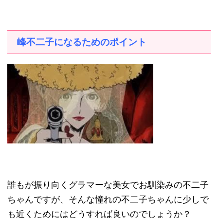
峰不二子になるためのポイント
誰もが振り向くグラマーな美女でお馴染みの不二子
ちゃんですが、そんな憧れの不二子ちゃんに少しで
も近くためにはどうすれば良いのでしょうか？