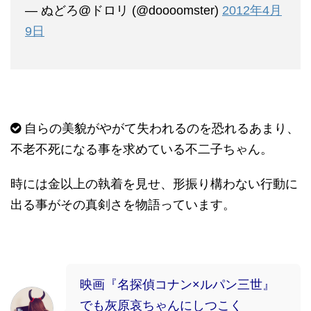
— ぬどろ@ドロリ (@doooomster)
2012年4月
9日
自らの美貌がやがて失われるのを恐れるあまり、
不老不死になる事を求めている不二子ちゃん。
時には金以上の執着を見せ、形振り構わない行動に
出る事がその真剣さを物語っています。
映画『名探偵コナン×ルパン三世』
でも灰原哀ちゃんにしつこく