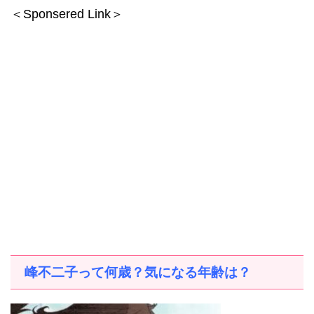
＜Sponsered Link＞
峰不二子って何歳？気になる年齢は？