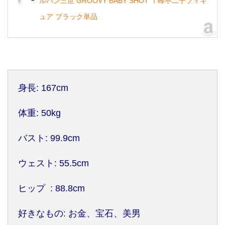
ルパン三世 GROOVY BABY SHOT Ⅰ峰不二子フィギ
ュア ブラック単品
身長
: 167cm
体重
: 50kg
バスト
: 99.9cm
ウェスト
: 55.5cm
ヒップ
: 88.8cm
好きなもの
:
お金、宝石、美男