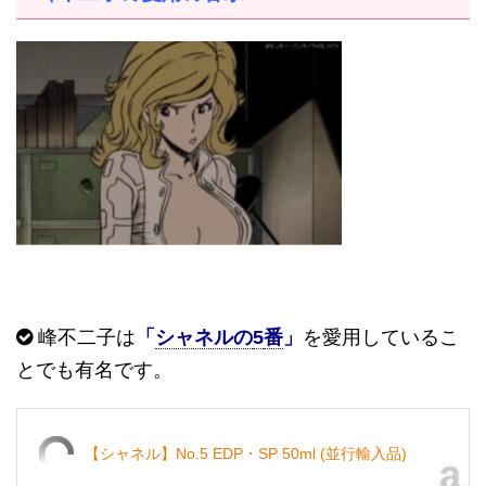
峰不二子は
「
シャネルの
5
番
」
を愛用しているこ
とでも有名です。
【シャネル】No.5 EDP・SP 50ml (並行輸入品)