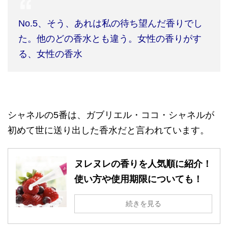
No.5、そう、あれは私の待ち望んだ香りでし
た。他のどの香水とも違う。女性の香りがす
る、女性の香水
シャネルの
5
番は、ガブリエル・ココ・シャネルが
初めて世に送り出した香水だと言われています。
ヌレヌレの香りを人気順に紹介！
使い方や使用期限についても！
続きを見る