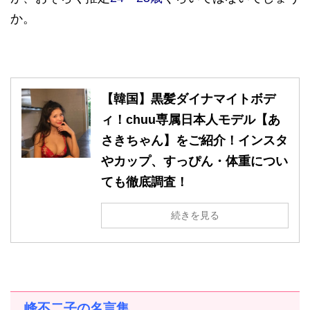
か。
【韓国】黒髪ダイナマイトボデ
ィ！chuu専属日本人モデル【あ
さきちゃん】をご紹介！インスタ
やカップ、すっぴん・体重につい
ても徹底調査！
続きを見る
峰不二子の名言集