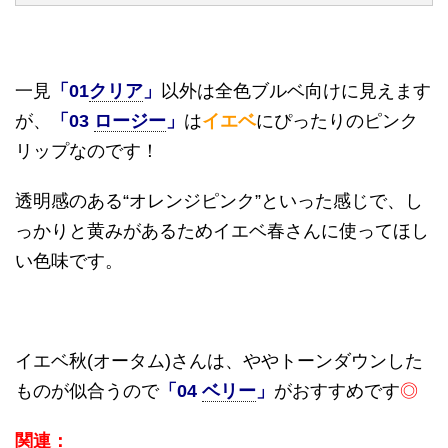
一見
「
01
クリア
」
以外は全色ブルベ向けに見えます
が、
「
03
ロージー
」
は
イエベ
にぴったりのピンク
リップなのです！
透明感のある
“
オレンジピンク
”
といった感じで、し
っかりと黄みがあるためイエベ春さんに使ってほし
い色味です。
イエベ秋
(
オータム
)
さんは、ややトーンダウンした
ものが似合うので
「
04
ベリー
」
がおすすめです
◎
関連：