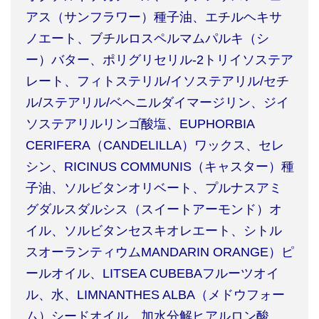
アス（サンフラワー）種子油、エチルヘキサ
ノエート、ブチルロスペルマムパルキ（シ
ー）バター、ポリグリセリル
-2
トリイソステア
レート、フィトステリル
/
イソステアリル
/
セチ
ル
/
ステアリル
/
ベヘニルダイマージリン、ジイ
ソステアリルリンゴ酸塩、
EUPHORBIA
CERIFERA
（
CANDELILLA
）ワックス、セレ
シン、
RICINUS COMMUNIS
（キャスター）種
子油、ソルビタンオリベート、プルナスアミ
グダルスダルシス（スイートアーモンド）オ
イル、ソルビタンセスキオレエート、シトル
スオーランティウム
MANDARIN ORANGE
）ピ
ールオイル、
LITSEA CUBEBA
フルーツオイ
ル、水、
LIMNANTHES ALBA
（メドウフォー
ム）シードオイル、加水分解ヒアルロン酸、