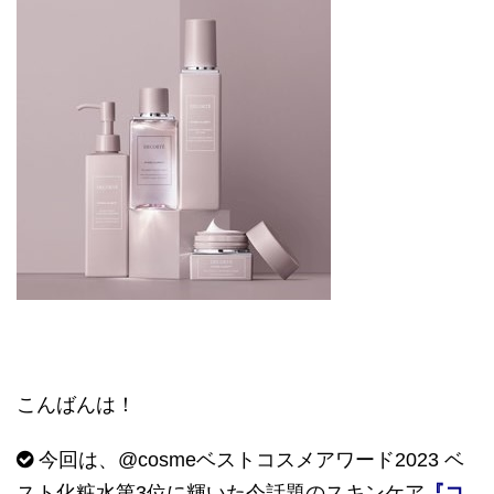
こんばんは！
今回は、
@cosme
ベストコスメアワード
2023
ベ
スト化粧水第
3
位に輝いた今話題のスキンケア
『コ