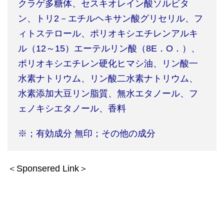
クラゲ多糖体、セスキオレイン酸ソルビタ
ン、トリ
2
－エチルヘキサン酸グリセリル、フ
ィトステロール、ポリオキシエチレンアルキ
ル（
12
～
15
）エーテルリン酸（
8E
．
O
．）、
ポリオキシエチレン硬化ヒマシ油、リン酸一
水素ナトリウム、リン酸二水素ナトリウム、
水素添加大豆リン脂質、無水エタノール、フ
ェノキシエタノール、香料
※
；有効成分
無印；その他の成分
＜Sponsered Link＞