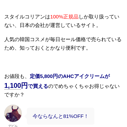
スタイルコリアンは
100%
正規品
しか取り扱ってい
ない、日本の会社が運営しているサイト。
人気の韓国コスメが毎日セール価格で売られている
ため、知っておくとかなり便利です。
お値段も、
定価
5,800
円の
AHC
アイクリームが
1,100
円
で買える
のでめちゃくちゃお得じゃない
ですか？
今ならなんと81%OFF！
デビル