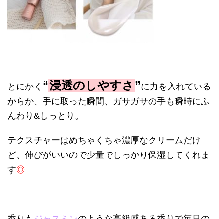
“
浸透のしやすさ
”
とにかく
に力を入れている
からか、手に取った瞬間、ガサガサの手も瞬時にふ
んわり
&
しっとり。
テクスチャーはめちゃくちゃ濃厚なクリームだけ
ど、伸びがいいので少量でしっかり保湿してくれま
す
◎
香りも
ジャスミン
のような高級感ある香りで毎日の