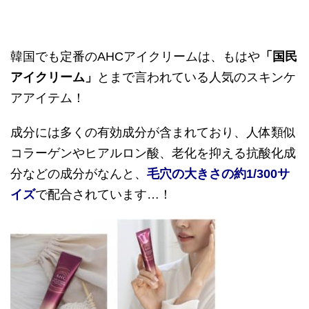
韓国でも定番の
AHC
アイクリームは、もはや
「国民
アイクリーム」
とまで言われている人気のスキンケ
アアイテム！
成分には多くの有効成分が含まれており、人体類似
コラーゲンやヒアルロン酸、老化を抑える抗酸化成
分などの成分がなんと、
毛穴の大きさの約
1/300
サ
イズ
で配合されています
…
！