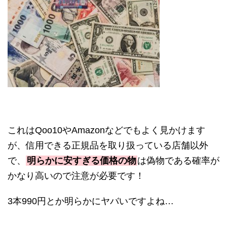
これは
Qoo10
や
Amazon
などでもよく見かけます
が、信用できる正規品を取り扱っている店舗以外
で、
明らかに安すぎる価格の物
は偽物である確率が
かなり高いので注意が必要です！
3
本
990
円とか明らかにヤバいですよね
…