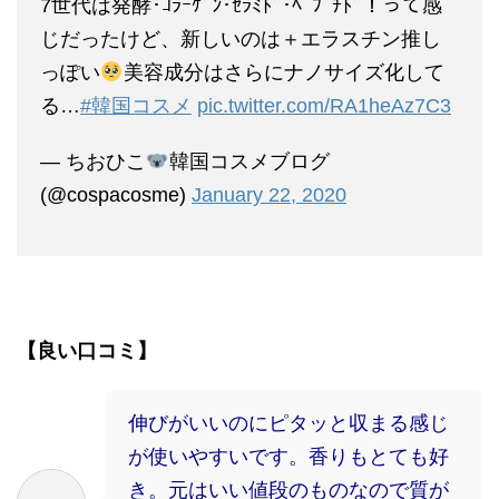
7世代は発酵･ｺﾗｰｹﾞﾝ･ｾﾗﾐﾄﾞ･ﾍﾟﾌﾟﾁﾄﾞ！って感
じだったけど、新しいのは＋エラスチン推し
っぽい
美容成分はさらにナノサイズ化して
る…
#韓国コスメ
pic.twitter.com/RA1heAz7C3
— ちおひこ
韓国コスメブログ
(@cospacosme)
January 22, 2020
【良い口コミ】
伸びがいいのにピタッと収まる感じ
が使いやすいです。香りもとても好
き。元はいい値段のものなので質が