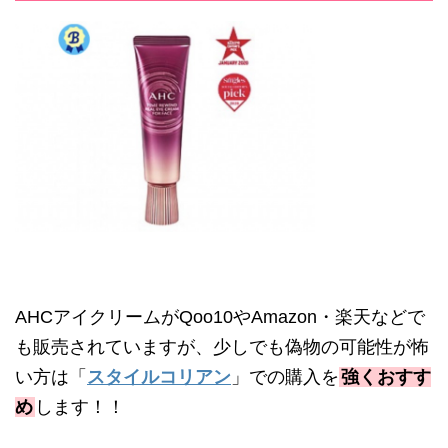
AHC
アイクリームが
Qoo10
や
Amazon
・楽天などで
も販売されていますが、少しでも偽物の可能性が怖
い方は「
スタイルコリアン
」での購入を
強くおすす
め
します！！