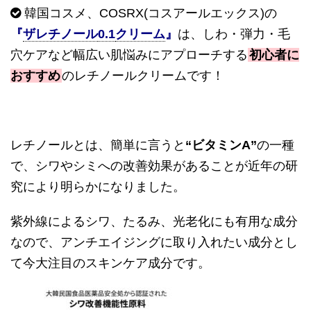
韓国コスメ、
COSRX(
コスアールエックス
)
の
『
ザレチノール
0.1
クリーム
』
は、しわ・弾力・毛
穴ケアなど幅広い肌悩みにアプローチする
初心者に
おすすめ
のレチノールクリームです！
レチノールとは、簡単に言うと
“
ビタミン
A”
の一種
で、シワやシミへの改善効果があることが近年の研
究により明らかになりました。
紫外線によるシワ、たるみ、光老化にも有用な成分
なので、アンチエイジングに取り入れたい成分とし
て今大注目のスキンケア成分です。