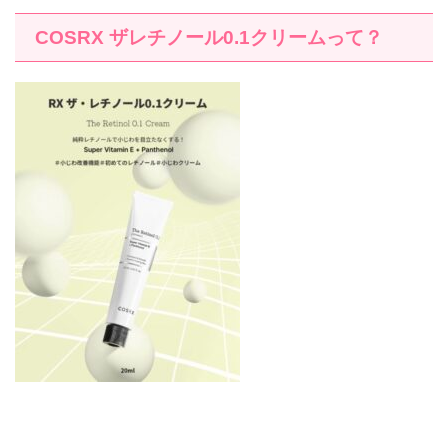
COSRX
ザレチノール
0.1
クリームって？