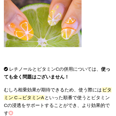
レチノールとビタミン
C
の併用については、
使っ
ても全く問題はございません！
むしろ相乗効果が期待できるため、使う際には
ビタ
ミン
C→
ビタミン
A
といった順番で使うとビタミン
C
の浸透をサポートすることができ、より効果的で
す
◎