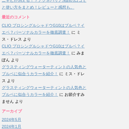
ニキビが消える！？アクネバリア洗顔の口コミ
と使い方をまとめ！レビューと感想も。
最近のコメント
CLIO プロシングルシャドウG10はブルベ？イ
エベ？パーソナルカラーを徹底調査！
に
ミ
ス・ドレス
より
CLIO プロシングルシャドウG10はブルベ？イ
エベ？パーソナルカラーを徹底調査！
に
みま
ぽん
より
グラスティングウォーターティントの人気色と
ブルベに似合うカラーを紹介！
に
ミス・ドレ
ス
より
グラスティングウォーターティントの人気色と
ブルベに似合うカラーを紹介！
に
お節介すみ
ません
より
アーカイブ
2024年5月
2024年1月