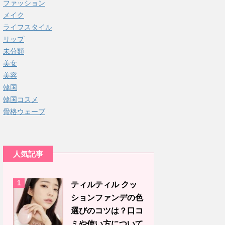
ファッション
メイク
ライフスタイル
リップ
未分類
美女
美容
韓国
韓国コスメ
骨格ウェーブ
人気記事
1
ティルティル クッ
ションファンデの色
選びのコツは？口コ
ミや使い方について