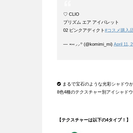
♡ CLIO
プリズム エア アイパレット
02 ピンクアディクト
#コスメ購入
— ⋆⑅ ⸝⸝꙳ (@komimi_mi)
April 11, 
まるで宝石のような光彩シャドウ
8
色
4
種のテクスチャー別アイシャドウ
【テクスチャーは以下の
4
タイプ！】