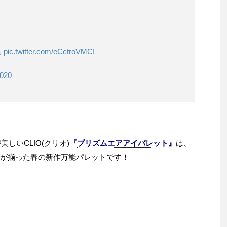
品
pic.twitter.com/eCctroVMCI
2020
が美しい
CLIO(
クリオ
)
『
プリズムエアアイパレット
』
は、
が揃った春の新作万能パレットです！