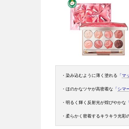
・染み込むように薄く塗れる
「
マ
・ほのかなツヤが高密着な
「
シマ
・明るく輝く反射光が煌びやかな
・柔らかく密着するキラキラ光彩