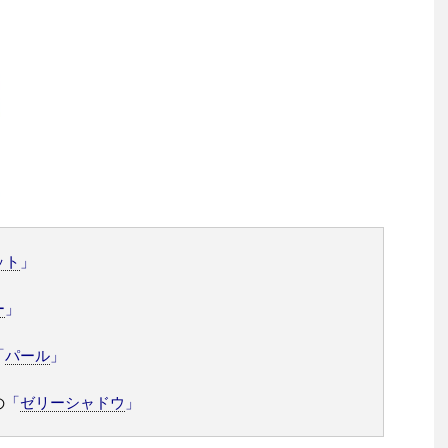
ット
」
ー
」
「
パール
」
の
「
ゼリーシャドウ
」