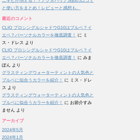
ニキビが消える！？アクネバリア洗顔の口コミ
と使い方をまとめ！レビューと感想も。
最近のコメント
CLIO プロシングルシャドウG10はブルベ？イ
エベ？パーソナルカラーを徹底調査！
に
ミ
ス・ドレス
より
CLIO プロシングルシャドウG10はブルベ？イ
エベ？パーソナルカラーを徹底調査！
に
みま
ぽん
より
グラスティングウォーターティントの人気色と
ブルベに似合うカラーを紹介！
に
ミス・ドレ
ス
より
グラスティングウォーターティントの人気色と
ブルベに似合うカラーを紹介！
に
お節介すみ
ません
より
アーカイブ
2024年5月
2024年1月