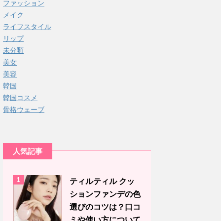
ファッション
メイク
ライフスタイル
リップ
未分類
美女
美容
韓国
韓国コスメ
骨格ウェーブ
人気記事
1
ティルティル クッ
ションファンデの色
選びのコツは？口コ
ミや使い方について