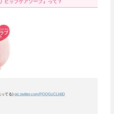
り
ヒップケアソープ』って？
洗ってる)
pic.twitter.com/POQGzCLh6D