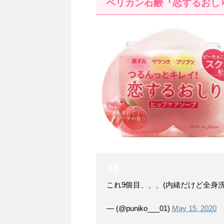
ペリカン石鹸『恋するおし
これ9個目、、、(内緒だけど全身
— (@puniko___01)
May 15, 2020