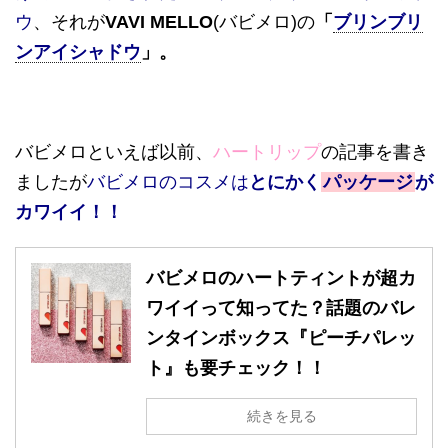
ウ
、それが
VAVI MELLO
(バビメロ)の
「
ブリンブリ
ンアイシャドウ
」。
バビメロといえば以前、
ハートリップ
の記事を書き
ましたが
バビメロのコスメは
とにかく
パッケージ
が
カワイイ！！
バビメロのハートティントが超カ
ワイイって知ってた？話題のバレ
ンタインボックス『ピーチパレッ
ト』も要チェック！！
続きを見る