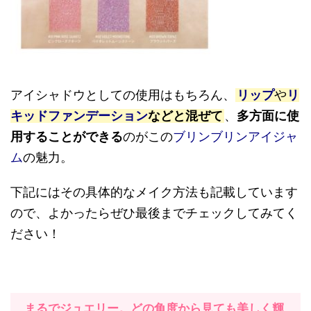
アイシャドウとしての使用はもちろん、
リップ
や
リ
キッドファンデーション
などと混ぜて
、
多方面に使
用することができる
のがこの
ブリンブリンアイジャ
ム
の魅力。
下記にはその具体的なメイク方法も記載しています
ので、よかったらぜひ最後までチェックしてみてく
ださい！
まるでジュエリー。どの角度から見ても美しく輝