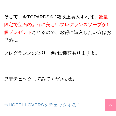
そして、
今
TOPARDS
を
2
箱以上購入すれば、
数量
限定で宝石のように美しいフレグランスソープが
1
個プレゼント
されるので、お得に購入したい方はお
早めに！
フレグランスの香り・色は
3
種類ありますよ。
是非チェックしてみてくださいね！
⇒HOTEL LOVERSをチェックする！