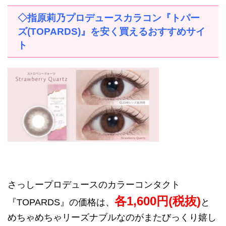
◇指原莉乃プロデュースカラコン『トパー
ズ
(TOPARDS)
』を安く買えるおすすめサイ
ト
さっしープロデュースのカラーコンタクト
各
1,600
円
(
税抜
)
『
TOPARDS
』の価格は、
と
めちゃめちゃリーズナブルなのがまたびっくり嬉し