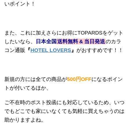
いポイント！
また、これに加えさらにお得に
TOPARDS
をゲット
したいなら、
日本全国
送料無料
&
当日発送
のカラ
コン通販
『
HOTEL LOVERS
』
がおすすめです！！
新規の方には全ての商品が
500
円
OFF
になるポイン
トが付いてるほか、
ご不在時のポスト投函にも対応しているため、いつ
でもどこでも家にいなくても気軽に買えちゃうのは
助かりますよね。