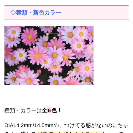
◇種類・新色カラー
種類・カラーは
全
6
色！
DIA14.2mm/14.5mm
の、つけてる感がないのにちゅ