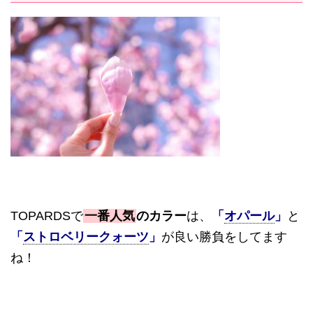
TOPARDS
で
一番人気
のカラー
は、
「
オパール
」
と
「
ストロベリークォーツ
」
が良い勝負をしてます
ね！