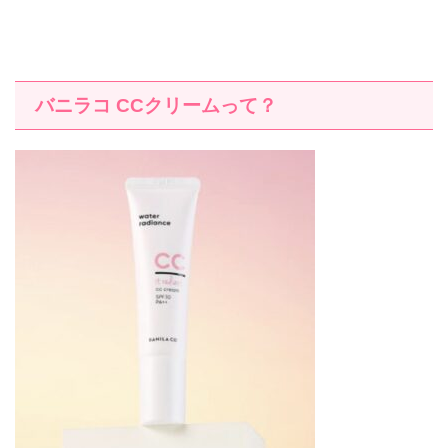
バニラコ
CC
クリームって？