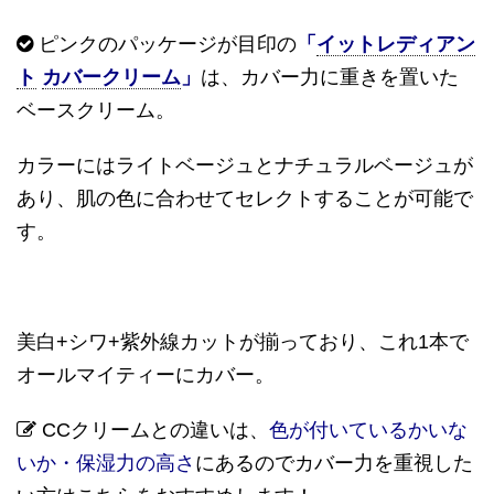
ピンクのパッケージが目印の
「
イットレディアン
ト
カバークリーム
」
は、カバー力に重きを置いた
ベースクリーム。
カラーにはライトベージュとナチュラルベージュが
あり、肌の色に合わせてセレクトすることが可能で
す。
美白
+
シワ
+
紫外線カットが揃っており、これ
1
本で
オールマイティーにカバー。
CC
クリームとの違いは、
色が付いているかいな
いか・保湿力の高さ
にあるのでカバー力を重視した