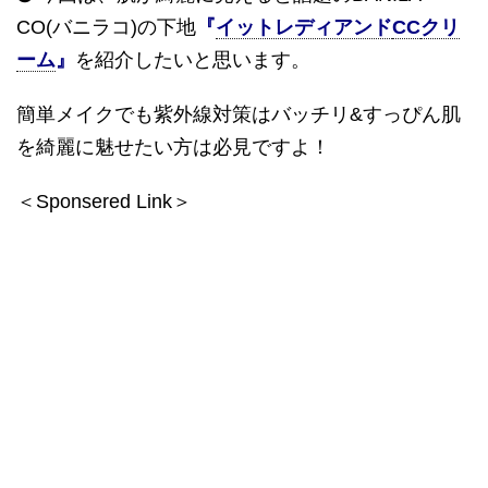
CO(
バニラコ
)
の下地
『
イットレディアンド
CC
クリ
ーム
』
を紹介したいと思います。
簡単メイクでも紫外線対策はバッチリ
&
すっぴん肌
を綺麗に魅せたい方は必見ですよ！
＜Sponsered Link＞